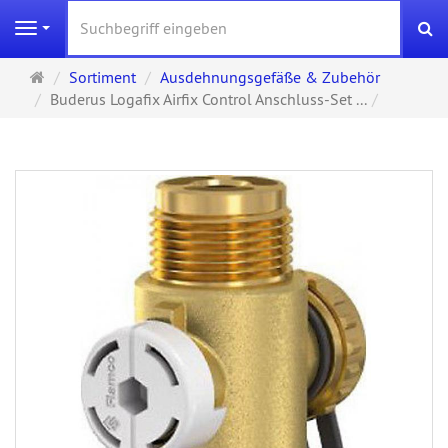
S
Navigation
Startseite
Sortiment
Ausdehnungsgefäße & Zubehör
Buderus Logafix Airfix Control Anschluss-Set ...