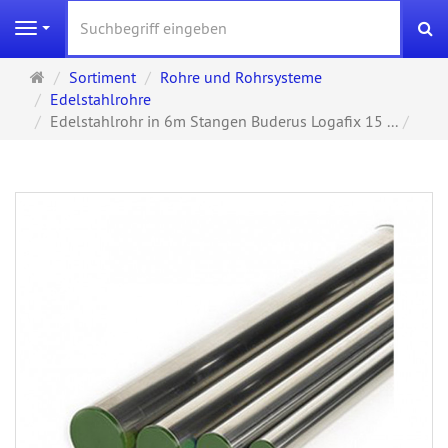
S
Navigation
Startseite
Sortiment
Rohre und Rohrsysteme
Edelstahlrohre
Edelstahlrohr in 6m Stangen Buderus Logafix 15 ...