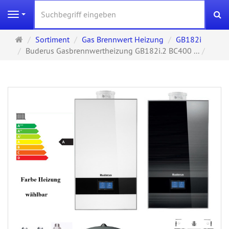
S
Navigation
Startseite
Sortiment
Gas Brennwert Heizung
GB182i
Buderus Gasbrennwertheizung GB182i.2 BC400 ...