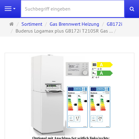
S
Navigation
Startseite
Sortiment
Gas Brennwert Heizung
GB172i
Buderus Logamax plus GB172i T210SR Gas ...