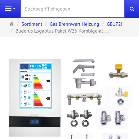
S
Navigation
Startseite
Sortiment
Gas Brennwert Heizung
GB172i
Buderus Logaplus Paket W26 Kombigerät ...