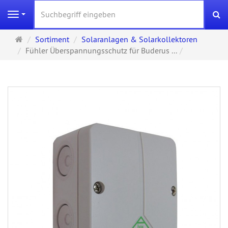
S
Navigation
Startseite
Sortiment
Solaranlagen & Solarkollektoren
Fühler Überspannungsschutz für Buderus ...