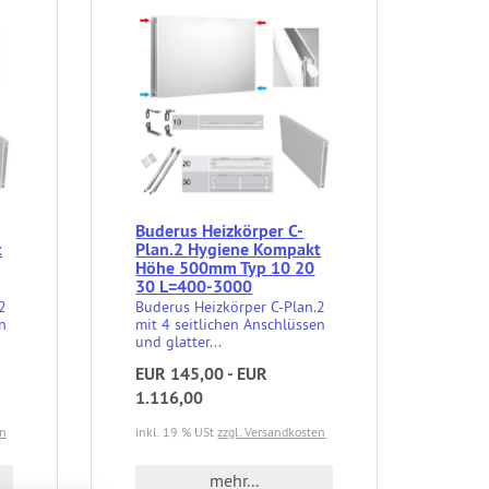
Buderus Heizkörper C-
t
Plan.2 Hygiene Kompakt
Höhe 500mm Typ 10 20
30 L=400-3000
2
Buderus Heizkörper C-Plan.2
n
mit 4 seitlichen Anschlüssen
und glatter...
EUR 145,00 - EUR
1.116,00
en
inkl. 19 % USt
zzgl. Versandkosten
mehr...