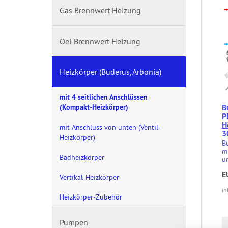
Gas Brennwert Heizung
Oel Brennwert Heizung
Heizkörper (Buderus, Arbonia)
mit 4 seitlichen Anschlüssen
B
(Kompakt-Heizkörper)
P
H
mit Anschluss von unten (Ventil-
3
Heizkörper)
B
mi
Badheizkörper
un
E
Vertikal-Heizkörper
in
Heizkörper-Zubehör
Pumpen