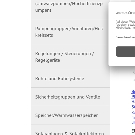
(Umwälzpumpen/Hocheffizienzp
umpen)
Pumpengruppen/Armaturen/Heiz
kreissets
Regelungen / Steuerungen /
Regelgeräte
Rohre und Rohrsysteme
B
P
Sicherheitsgruppen und Ventile
H
3
B
Speicher/Warmwasserspeicher
mi
un
E
Solaranlagen & Solarkollektoren