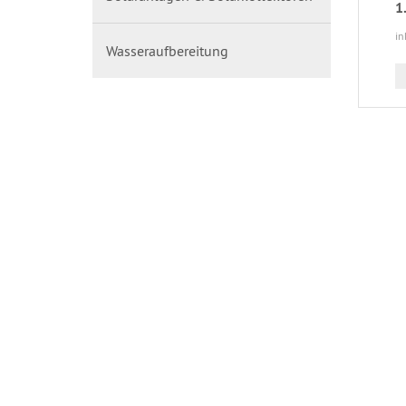
1
in
Wasseraufbereitung