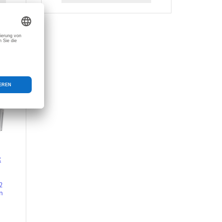
t
2
n