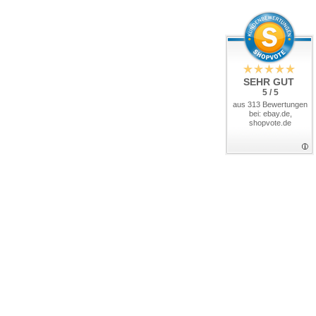
SEHR GUT
5 / 5
aus 313 Bewertungen
bei: ebay.de,
shopvote.de
Bac
to
Top