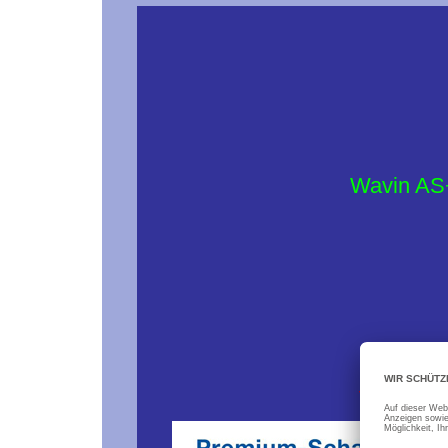
Wavin AS+
nur 
für den 