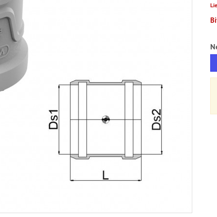
Li
Bi
N