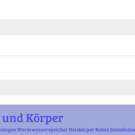
 und Körper
anlagen Warmwasserspeicher Heizkörper Rohre Installatio