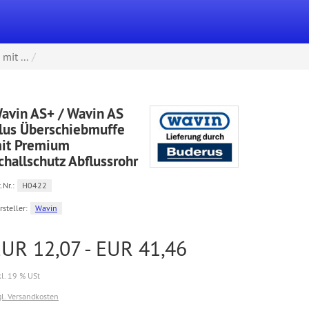
it ...
avin AS+ / Wavin AS
lus Überschiebmuffe
it Premium
challschutz Abflussrohr
.Nr.:
H0422
rsteller:
Wavin
UR 12,07 - EUR 41,46
kl. 19 % USt
gl. Versandkosten