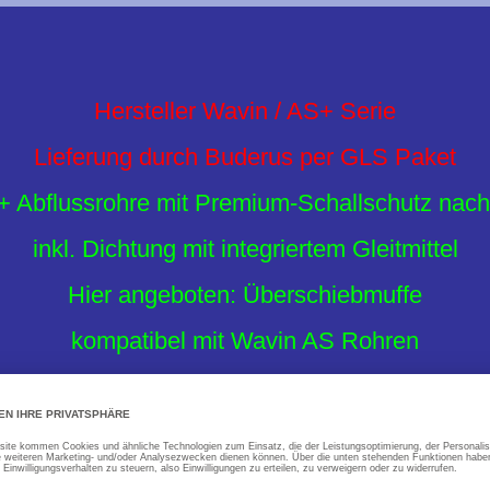
Hersteller Wavin / AS+ Serie
Lieferung durch Buderus per GLS Paket
 Abflussrohre mit Premium-Schallschutz nac
inkl. Dichtung mit integriertem Gleitmittel
Hier angeboten: Überschiebmuffe
kompatibel mit Wavin AS Rohren
für DN 50, 70 und 125 wird ein EPDM Flex-Ko
Übergang von Wavin AS auf Wavin AS+ Rohren 