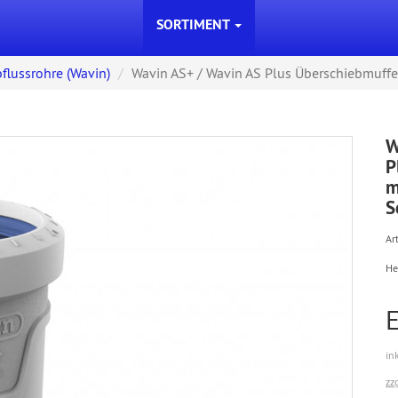
SORTIMENT
flussrohre (Wavin)
Wavin AS+ / Wavin AS Plus Überschiebmuffe m
W
P
m
S
Art
He
E
in
zz