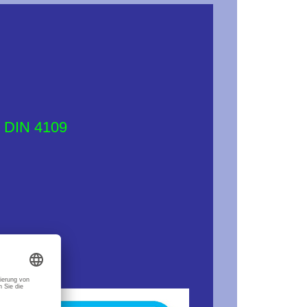
h DIN 4109
ppler
benötigt.