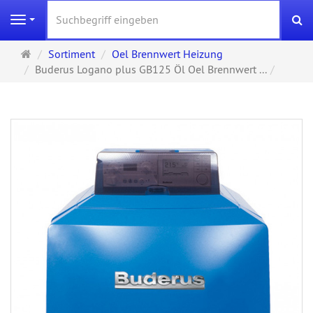
S
Navigation
Startseite
Sortiment
Oel Brennwert Heizung
Buderus Logano plus GB125 Öl Oel Brennwert ...